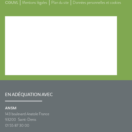
CGUVL
Mentions légales
Plan du site
Données personnelles et cookies
EN ADÉQUATION AVEC
ANSM
143 boulevard Anatole France
93200
Saint-Denis
01 55 87 30 00