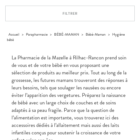
Trousse à
alimentaires
CHEVEUX
SPÉCIALITÉS
VOTRE
pharmacie
APPLICATION
Dispositifs
Cheveux
INFORMATIONS
DE SANTÉ
FILTRER
médicaux
UTILES
Corps
PHARMACIES
Homme
DE GARDE
Solaire
Accueil
>
Parapharmacie
>
BÉBÉ-MAMAN
>
Bébé-Maman
>
Hygiène
bébé
Visage
La Pharmacie de la Mazelle à Rilhac-Rancon prend soin
de vous et de votre bébé en vous proposant une
sélection de produits au meilleur prix. Tout au long de la
grossesse, les futures mamans trouveront des réponses à
leurs besoins, tels que soulager les nausées ou encore
éviter l’apparition des vergetures. Préparez la naissance
de bébé avec un large choix de couches et de soins
adaptés à sa peau fragile. Parce que la question de
l’alimentation est importante, vous trouverez ici des
accessoires dédiés à l’allaitement mais aussi des laits
infantiles conçus pour soutenir la croissance de votre