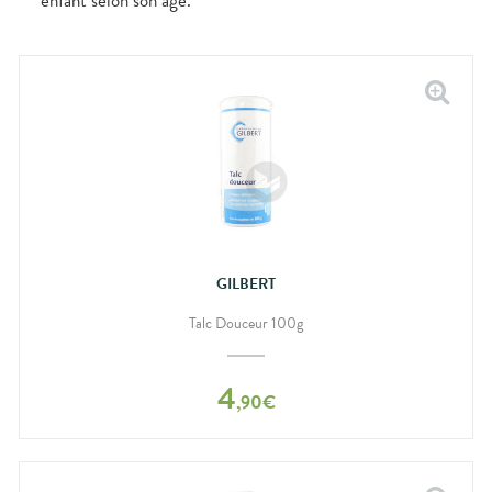
enfant selon son âge.
GILBERT
Talc Douceur 100g
4
,
90
€