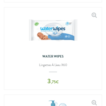
WATER WIPES
Lingettes À L'eau X60
3
,
75
€