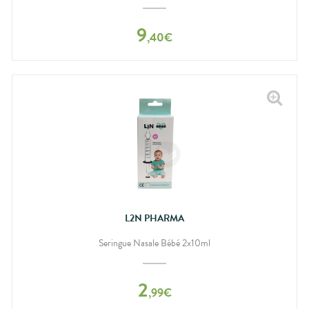
9
,
40
€
L2N PHARMA
Seringue Nasale Bébé 2x10ml
2
,
99
€