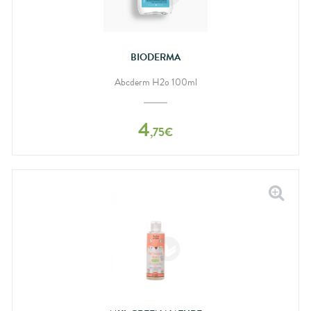
BIODERMA
Abcderm H2o 100ml
4
,
75
€