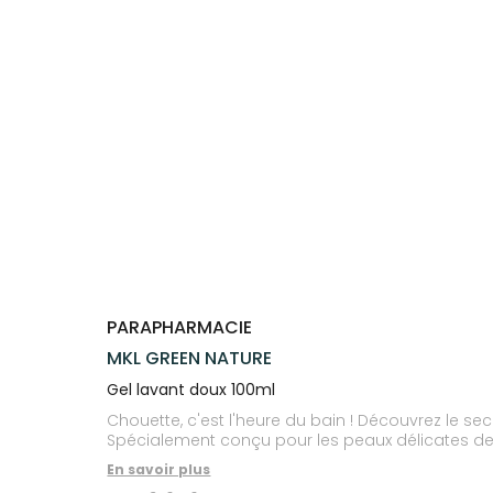
Trousse à
alimentaires
CHEVEUX
SPÉCIALITÉS
VOTRE
pharmacie
APPLICATION
Dispositifs
Cheveux
INFORMATIONS
DE SANTÉ
médicaux
UTILES
Corps
PHARMACIES
Homme
DE GARDE
Solaire
Visage
PARAPHARMACIE
MKL GREEN NATURE
Gel lavant doux 100ml
Chouette, c'est l'heure du bain ! Découvrez le se
Spécialement conçu pour les peaux délicates des
En savoir plus