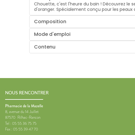
Chouette, c'est l'heure du bain ! Découvrez le 
d'oranger. Spécialement conçu pour les peaux d
Composition
Mode d'emploi
Contenu
NOUS RENCONTRER
Pharmacie de la Mazelle
8, avenue du 14 Juillet
87570
Rilhac-Rancon
Tel :
05 55 36 75 75
Fax :
05 55 39 47 70