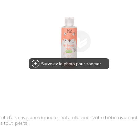
Survolez la photo pour zoomer
cret d'une hygiène douce et naturelle pour votre bébé avec notr
 tout-petits.