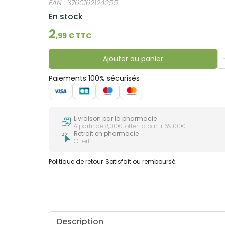
EAN :
3760162124255
En stock
2
,
99
€ TTC
Ajouter au panier
Paiements 100% sécurisés
Livraison par la pharmacie
À partir de 8,00€, offert à partir 69,00€
Retrait en pharmacie
Offert
Politique de retour
Satisfait ou remboursé
Description