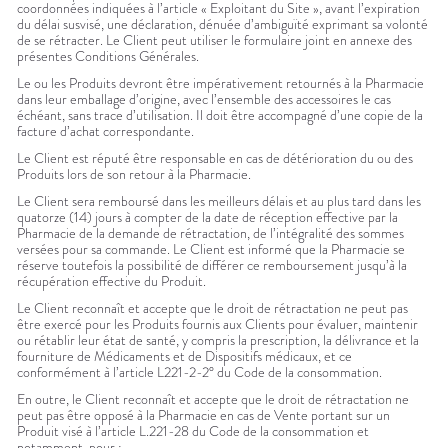
coordonnées indiquées à l’article « Exploitant du Site », avant l’expiration
du délai susvisé, une déclaration, dénuée d’ambiguïté exprimant sa volonté
de se rétracter. Le Client peut utiliser le formulaire joint en annexe des
présentes Conditions Générales.
Le ou les Produits devront être impérativement retournés à la Pharmacie
dans leur emballage d’origine, avec l’ensemble des accessoires le cas
échéant, sans trace d’utilisation. Il doit être accompagné d’une copie de la
facture d’achat correspondante.
Le Client est réputé être responsable en cas de détérioration du ou des
Produits lors de son retour à la Pharmacie.
Le Client sera remboursé dans les meilleurs délais et au plus tard dans les
quatorze (14) jours à compter de la date de réception effective par la
Pharmacie de la demande de rétractation, de l’intégralité des sommes
versées pour sa commande. Le Client est informé que la Pharmacie se
réserve toutefois la possibilité de différer ce remboursement jusqu’à la
récupération effective du Produit.
Le Client reconnaît et accepte que le droit de rétractation ne peut pas
être exercé pour les Produits fournis aux Clients pour évaluer, maintenir
ou rétablir leur état de santé, y compris la prescription, la délivrance et la
fourniture de Médicaments et de Dispositifs médicaux, et ce
conformément à l’article L221-2-2° du Code de la consommation.
En outre, le Client reconnaît et accepte que le droit de rétractation ne
peut pas être opposé à la Pharmacie en cas de Vente portant sur un
Produit visé à l’article L.221-28 du Code de la consommation et
notamment, pour :