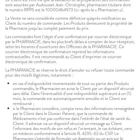
sont assurées par Audousset Jean-Christophe, pharmacien titulaire dont
le numéro RPPS est le 10000464973 (ci-après le « Pharmacien »).
La Vente ne sera considérée comme définitive qu'après notification au
Client du numéro de commande. Les Produits demeurent la propriété de
la Pharmacie jusqu’au complet paiement du prix.
Les commandes font l’objet d’une confirmation par courrier électronique
par la PHARMACIE, dans les plus brefs délais à compter de leur réception,
selon les horaires d’ouvertures des Officines de la PHARMACIE. Ce
courrier électronique de confirmation reprend les informations
contractuelles. Il est recommandé au Client d’imprimer ce courrier
électronique de confirmation.
La PHARMACIE se réserve le droit d’annuler ou refuser toute commande
pour des motifs légitimes, notamment :
en cas d’indisponibilité momentanée de tout ou partie des Produits
commandés, le Pharmacien en avise le Client par un dispositif sécurisé
sans délai. Dans l’éventualité d’une indisponibilité supérieure à un (1)
mois, la commande est automatiquement annulée et le Client est
remboursé ;
si le Pharmacien considère, compte tenu des informations renseignées
par le Client dans le Dossier Patient, que la commande de
Médicaments n’est pas conforme dans l’intérêt de l’état de santé du
Client. Il adresse via un dispositif sécurisé un message au Client
l’informant des motifs de son refus et l’orientant, le cas échéant, vers
un médecin conformément à l'article R. 4235-62 du CSP. Le
Pharmacien s’interdit de formuler un diagnostic ou un avis sur le