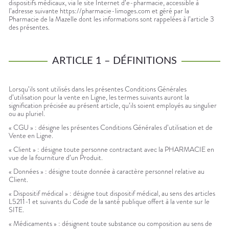
Trousse à
alimentaires
CHEVEUX
dispositifs médicaux, via le site Internet d’e-pharmacie, accessible à
SPÉCIALITÉS
VOTRE
pharmacie
l’adresse suivante https://pharmacie-limoges.com et géré par la
APPLICATION
Dispositifs
Cheveux
INFORMATIONS
Pharmacie de la Mazelle dont les informations sont rappelées à l’article 3
DE SANTÉ
médicaux
UTILES
des présentes.
Corps
PHARMACIES
Homme
DE GARDE
Solaire
ARTICLE 1 – DÉFINITIONS
Visage
Lorsqu’ils sont utilisés dans les présentes Conditions Générales
d’utilisation pour la vente en Ligne, les termes suivants auront la
signification précisée au présent article, qu’ils soient employés au singulier
ou au pluriel.
« CGU » : désigne les présentes Conditions Générales d’utilisation et de
Vente en Ligne.
« Client » : désigne toute personne contractant avec la PHARMACIE en
vue de la fourniture d’un Produit.
« Données » : désigne toute donnée à caractère personnel relative au
Client.
« Dispositif médical » : désigne tout dispositif médical, au sens des articles
L5211-1 et suivants du Code de la santé publique offert à la vente sur le
SITE.
« Médicaments » : désignent toute substance ou composition au sens de