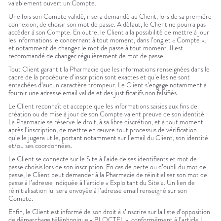
valablement ouvert un Compte.
Une fois son Compte validé, il sera demandé au Client, lors de sa première
connexion, de choisir son mot de passe. A défaut, le Client ne pourra pas
accéder à son Compte. En outre, le Client a la possibilité de mettre à jour
les informations le concernant à tout moment, dans l’onglet « Compte »,
et notamment de changer le mot de passe à tout moment. Il est
recommandé de changer régulièrement de mot de passe.
Tout Client garantit la Pharmacie que les informations renseignées dans le
cadre de la procédure d’inscription sont exactes et qu’elles ne sont
entachées d’aucun caractère trompeur. Le Client s’engage notamment à
fournir une adresse email valide et des justificatifs non falsifiés.
Le Client reconnaît et accepte que les informations saisies aux fins de
création ou de mise à jour de son Compte valent preuve de son identité.
La Pharmacie se réserve le droit, à sa libre discrétion, et à tout moment
après l’inscription, de mettre en œuvre tout processus de vérification
qu’elle jugera utile, portant notamment sur l’email du Client, son identité
et/ou ses coordonnées.
Le Client se connecte sur le Site à l’aide de ses identifiants et mot de
passe choisis lors de son inscription. En cas de perte ou d’oubli du mot de
passe, le Client peut demander à la Pharmacie de réinitialiser son mot de
passe à l’adresse indiquée à l’article « Exploitant du Site ». Un lien de
réinitialisation lui sera envoyée à l’adresse email renseigné sur son
Compte.
Enfin, le Client est informé de son droit à s’inscrire sur la liste d’opposition
de démarchage téléphonique « BLOCTEL », conformément à l’article L.