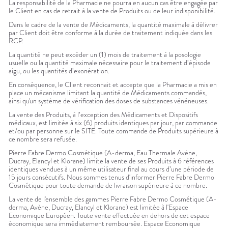
La responsabilité de la Pharmacie ne pourra en aucun cas être engagée par
le Client en cas de retrait à la vente de Produits ou de leur indisponibilité.
Dans le cadre de la vente de Médicaments, la quantité maximale à délivrer
par Client doit être conforme à la durée de traitement indiquée dans les
RCP.
La quantité ne peut excéder un (1) mois de traitement à la posologie
usuelle ou la quantité maximale nécessaire pour le traitement d’épisode
aigu, ou les quantités d’exonération.
En conséquence, le Client reconnait et accepte que la Pharmacie a mis en
place un mécanisme limitant la quantité de Médicaments commandés,
ainsi qu'un système de vérification des doses de substances vénéneuses.
La vente des Produits, à l’exception des Médicaments et Dispositifs
médicaux, est limitée à six (6) produits identiques par jour, par commande
et/ou par personne sur le SITE. Toute commande de Produits supérieure à
ce nombre sera refusée.
Pierre Fabre Dermo Cosmétique (A-derma, Eau Thermale Avène,
Ducray, Elancyl et Klorane) limite la vente de ses Produits à 6 références
identiques vendues à un même utilisateur final au cours d’une période de
15 jours consécutifs. Nous sommes tenus d'informer Pierre Fabre Dermo
Cosmétique pour toute demande de livraison supérieure à ce nombre.
La vente de l'ensemble des gammes Pierre Fabre Dermo Cosmétique (A-
derma, Avène, Ducray, Elancyl et Klorane) est limitée à l'Espace
Economique Européen. Toute vente effectuée en dehors de cet espace
économique sera immédiatement remboursée. Espace Economique