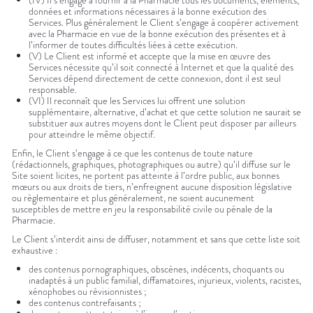
(IV) Il s’engage à fournir à la Pharmacie tous les documents, éléments,
données et informations nécessaires à la bonne exécution des
Services. Plus généralement le Client s’engage à coopérer activement
avec la Pharmacie en vue de la bonne exécution des présentes et à
l’informer de toutes difficultés liées à cette exécution.
(V) Le Client est informé et accepte que la mise en œuvre des
Services nécessite qu’il soit connecté à Internet et que la qualité des
Services dépend directement de cette connexion, dont il est seul
responsable.
(VI) Il reconnaît que les Services lui offrent une solution
supplémentaire, alternative, d’achat et que cette solution ne saurait se
substituer aux autres moyens dont le Client peut disposer par ailleurs
pour atteindre le même objectif.
Enfin, le Client s’engage à ce que les contenus de toute nature
(rédactionnels, graphiques, photographiques ou autre) qu’il diffuse sur le
Site soient licites, ne portent pas atteinte à l’ordre public, aux bonnes
mœurs ou aux droits de tiers, n’enfreignent aucune disposition législative
ou règlementaire et plus généralement, ne soient aucunement
susceptibles de mettre en jeu la responsabilité civile ou pénale de la
Pharmacie.
Le Client s’interdit ainsi de diffuser, notamment et sans que cette liste soit
exhaustive :
des contenus pornographiques, obscènes, indécents, choquants ou
inadaptés à un public familial, diffamatoires, injurieux, violents, racistes,
xénophobes ou révisionnistes ;
des contenus contrefaisants ;