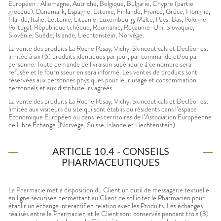
Européen : Allemagne, Autriche, Belgique, Bulgarie, Chypre (partie
grecque), Danemark, Espagne, Estonie, Finlande, France, Grèce, Hongrie,
Irlande, Italie, Lettonie, Lituanie, Luxembourg, Malte, Pays-Bas, Pologne,
Portugal, République tchèque, Roumanie, Royaume-Uni, Slovaquie,
Slovénie, Suède, Islande, Liechtenstein, Norvège.
La vente des produits La Roche Posay, Vichy, Skinceuticals et Decléor est
limitée à six (6) produits identiques par jour, par commande et/ou par
personne. Toute demande de livraison supérieure à ce nombre sera
refusée et le fournisseur en sera informé. Les ventes de produits sont
réservées aux personnes physiques pour leur usage et consommation
personnels et aux distributeurs agréés.
La vente des produits La Roche Posay, Vichy, Skinceuticals et Decléor est
limitée aux visiteurs du site qui sont établis ou résidents dans l’espace
Economique Européen ou dans les territoires de l’Association Européenne
de Libre Echange (Norvège, Suisse, Islande et Liechtenstein).
ARTICLE 10.4 - CONSEILS
PHARMACEUTIQUES
La Pharmacie met à disposition du Client un outil de messagerie textuelle
en ligne sécurisée permettant au Client de solliciter le Pharmacien pour
établir un échange interactif en relation avec les Produits. Les échanges
réalisés entre le Pharmacien et le Client sont conservés pendant trois (3)