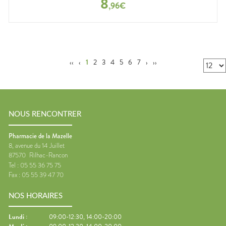
8
,
96
€
‹‹
‹
1
2
3
4
5
6
7
›
››
NOUS RENCONTRER
Pharmacie de la Mazelle
8, avenue du 14 Juillet
87570
Rilhac-Rancon
Tel :
05 55 36 75 75
Fax :
05 55 39 47 70
NOS HORAIRES
Lundi
:
09:00-12:30, 14:00-20:00