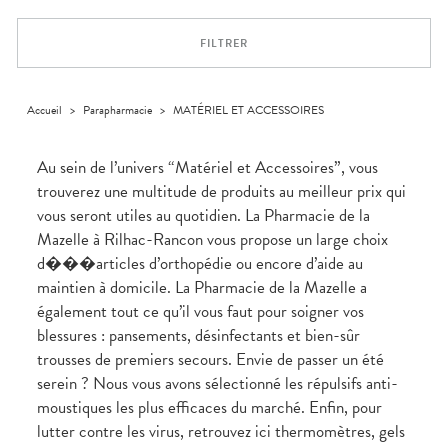
Trousse à
alimentaires
CHEVEUX
SPÉCIALITÉS
VOTRE
pharmacie
APPLICATION
Dispositifs
Cheveux
INFORMATIONS
DE SANTÉ
FILTRER
médicaux
UTILES
Corps
PHARMACIES
Homme
DE GARDE
Solaire
Accueil
>
Parapharmacie
>
MATÉRIEL ET ACCESSOIRES
Visage
Au sein de l’univers “Matériel et Accessoires”, vous
trouverez une multitude de produits au meilleur prix qui
vous seront utiles au quotidien. La Pharmacie de la
Mazelle à Rilhac-Rancon vous propose un large choix
d���articles d’orthopédie ou encore d’aide au
maintien à domicile. La Pharmacie de la Mazelle a
également tout ce qu’il vous faut pour soigner vos
blessures : pansements, désinfectants et bien-sûr
trousses de premiers secours. Envie de passer un été
serein ? Nous vous avons sélectionné les répulsifs anti-
moustiques les plus efficaces du marché. Enfin, pour
lutter contre les virus, retrouvez ici thermomètres, gels