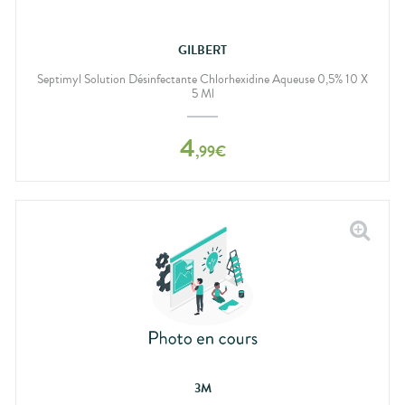
GILBERT
Septimyl Solution Désinfectante Chlorhexidine Aqueuse 0,5% 10 X
5 Ml
4
,
99
€
3M