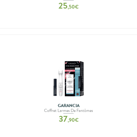
25
,
50
€
GARANCIA
Coffret Larmes De Fantômes
37
,
90
€