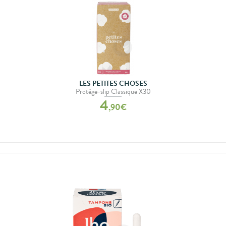
LES PETITES CHOSES
Protège-slip Classique X30
4
,
90
€