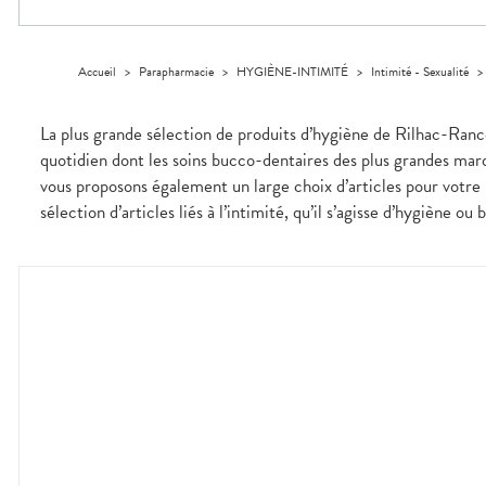
Trousse à
alimentaires
CHEVEUX
SPÉCIALITÉS
VOTRE
pharmacie
APPLICATION
Dispositifs
Cheveux
INFORMATIONS
DE SANTÉ
médicaux
UTILES
Corps
Accueil
>
Parapharmacie
>
HYGIÈNE-INTIMITÉ
>
Intimité - Sexualité
PHARMACIES
Homme
DE GARDE
Solaire
La plus grande sélection de produits d’hygiène de Rilhac-Ranco
Visage
quotidien dont les soins bucco-dentaires des plus grandes marq
vous proposons également un large choix d’articles pour votre 
sélection d’articles liés à l’intimité, qu’il s’agisse d’hygiène ou 