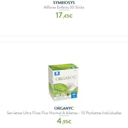
SYMBIOSYS
Alflorex Enfants 30 Sticks
17
,
45
€
ORGANYC
Serviettes Ultra Fines Flux Normal À Ailettes - 10 Pochettes Individuelles
4
,
95
€