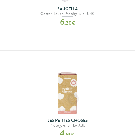
SAUGELLA
Cotton Touch Protège-slip B/40
6
,
20
€
LES PETITES CHOSES
Protège-slip Flex X30
4
,
90
€