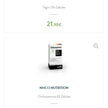
Tagvic 56 Gélules
21
,
90
€
NHCO NUTRITION
Orthosamine 42 Gélules