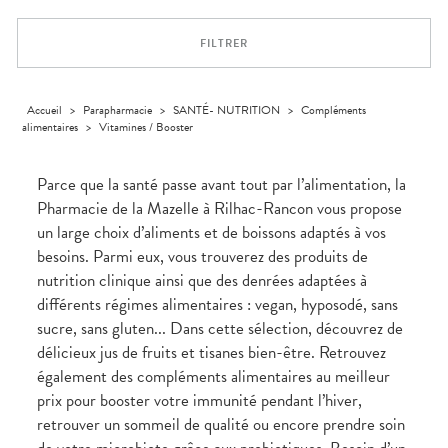
Trousse à
alimentaires
CHEVEUX
SPÉCIALITÉS
VOTRE
pharmacie
APPLICATION
Dispositifs
Cheveux
INFORMATIONS
DE SANTÉ
FILTRER
médicaux
UTILES
Corps
PHARMACIES
Homme
DE GARDE
Solaire
Accueil
>
Parapharmacie
>
SANTÉ- NUTRITION
>
Compléments
alimentaires
>
Vitamines / Booster
Visage
Parce que la santé passe avant tout par l’alimentation, la
Pharmacie de la Mazelle à Rilhac-Rancon vous propose
un large choix d’aliments et de boissons adaptés à vos
besoins. Parmi eux, vous trouverez des produits de
nutrition clinique ainsi que des denrées adaptées à
différents régimes alimentaires : vegan, hyposodé, sans
sucre, sans gluten... Dans cette sélection, découvrez de
délicieux jus de fruits et tisanes bien-être. Retrouvez
également des compléments alimentaires au meilleur
prix pour booster votre immunité pendant l’hiver,
retrouver un sommeil de qualité ou encore prendre soin