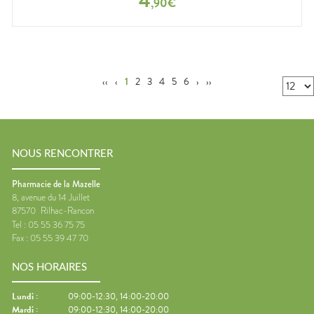
4
,
90
€
‹‹
‹
1
2
3
4
5
6
›
››
NOUS RENCONTRER
Pharmacie de la Mazelle
8, avenue du 14 Juillet
87570
Rilhac-Rancon
Tel :
05 55 36 75 75
Fax :
05 55 39 47 70
NOS HORAIRES
Lundi
:
09:00-12:30, 14:00-20:00
Mardi
:
09:00-12:30, 14:00-20:00