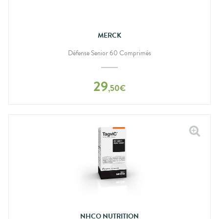
MERCK
Défense Senior 60 Comprimés
29
,
50
€
NHCO NUTRITION