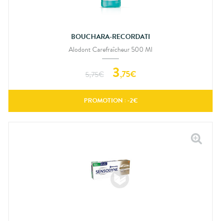
BOUCHARA-RECORDATI
Alodont Carefraîcheur 500 Ml
3
,
75
€
5,75
€
PROMOTION : -
2
€