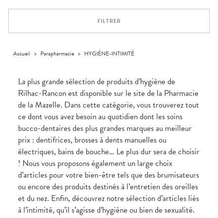
Trousse à
alimentaires
CHEVEUX
SPÉCIALITÉS
VOTRE
pharmacie
APPLICATION
Dispositifs
Cheveux
INFORMATIONS
DE SANTÉ
FILTRER
médicaux
UTILES
Corps
PHARMACIES
Homme
DE GARDE
Solaire
Accueil
>
Parapharmacie
>
HYGIÈNE-INTIMITÉ
Visage
La plus grande sélection de produits d’hygiène de
Rilhac-Rancon est disponible sur le site de la Pharmacie
de la Mazelle. Dans cette catégorie, vous trouverez tout
ce dont vous avez besoin au quotidien dont les soins
bucco-dentaires des plus grandes marques au meilleur
prix : dentifrices, brosses à dents manuelles ou
électriques, bains de bouche… Le plus dur sera de choisir
! Nous vous proposons également un large choix
d’articles pour votre bien-être tels que des brumisateurs
ou encore des produits destinés à l’entretien des oreilles
et du nez. Enfin, découvrez notre sélection d’articles liés
à l’intimité, qu’il s’agisse d’hygiène ou bien de sexualité.