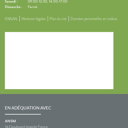
Samedi
:
09:00-12:30, 14:00-17:00
Dimanche
:
Fermé
CGUVL
Mentions légales
Plan du site
Données personnelles et cookies
EN ADÉQUATION AVEC
ANSM
143 boulevard Anatole France