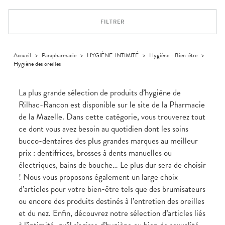
Trousse à
alimentaires
CHEVEUX
SPÉCIALITÉS
VOTRE
pharmacie
APPLICATION
Dispositifs
Cheveux
INFORMATIONS
DE SANTÉ
FILTRER
médicaux
UTILES
Corps
PHARMACIES
Homme
DE GARDE
Solaire
Accueil
>
Parapharmacie
>
HYGIÈNE-INTIMITÉ
>
Hygiène - Bien-être
>
Hygiène des oreilles
Visage
La plus grande sélection de produits d’hygiène de
Rilhac-Rancon est disponible sur le site de la Pharmacie
de la Mazelle. Dans cette catégorie, vous trouverez tout
ce dont vous avez besoin au quotidien dont les soins
bucco-dentaires des plus grandes marques au meilleur
prix : dentifrices, brosses à dents manuelles ou
électriques, bains de bouche… Le plus dur sera de choisir
! Nous vous proposons également un large choix
d’articles pour votre bien-être tels que des brumisateurs
ou encore des produits destinés à l’entretien des oreilles
et du nez. Enfin, découvrez notre sélection d’articles liés