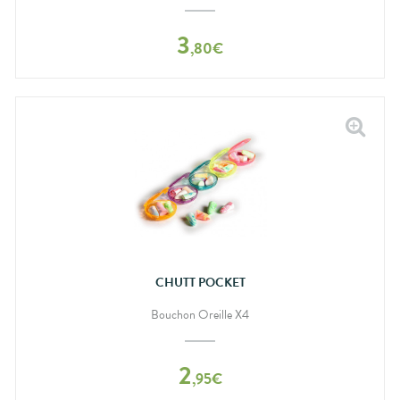
3
,
80
€
CHUTT POCKET
Bouchon Oreille X4
2
,
95
€