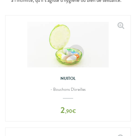
à l’intimité, qu’il s’agisse d’hygiène ou bien de sexualité.
NUITOL
- Bouchons D'oreilles
2
,
90
€