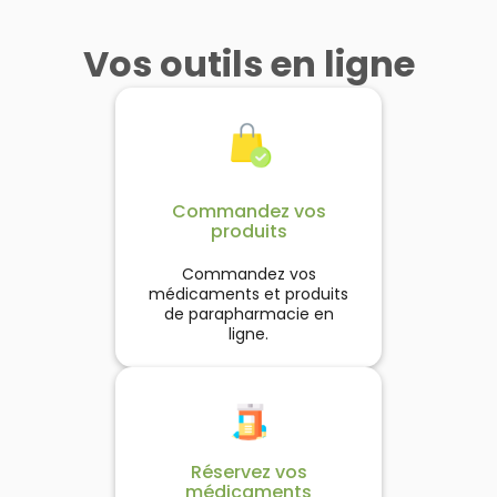
ormule Ensorcelante Anti-
ain de bouche bio pour se
Vos outils en ligne
Lorsque vos dents entrent
NOUVELLE FORMULE +
au de Croco est une crème
rocurer une sensation de
contact avec quelque ch
CLEANSource Micellaire
agique qui va : Raffermir
fraicheur et pour une
de chaud, de froid ou de su
Enchantée réunit 4 action
otre peau - Gommer sans
protection optimale de la
un seul geste :- Nettoie,
les sensations sont
ain et sans rinçage - Nourrir
sphère de la bouche.
acheminées, par ces cana
Démaquille (Visage, Yeux
 hydrater(1)pendant 24H. La
directement jusqu'aux ner
Lèvres)- Hydrate- Apais
lénique de cette formule a
ce qui provoque la douleu
IllumineFLACON 100 ml :
Voir le produit
Voir le produit
Voir le produit
Voir le produit
é travaillée pour former un
Elmex Sensitive Professiona
Système pratique de po
Commandez vos
patch non occlusif qui
disque avec distribution ver
ml formule Pro-Argin, est
produits
maintient l'humidité de la
haut. En plus, je peux empo
dentifrice qui soulage
au. Elle laisse un film (non
immédiatement la douleur
mon flacon en cabine d’av
Ajouter au panier
Ajouter au panier
Ajouter au panier
Ajouter au panier
ras) seconde peau qui va
ou le garder en double sur
cas de dents sensibles. I
Commandez vos
énétrer immédiatement.
table de nuit au cas où je
fonctionne en obstruant l
médicaments et produits
ous pourrez vous habiller
canaux conduisant aux ne
suis pas passée par la cas
de parapharmacie en
directement après l'avoir
dentaires sensibles, de faç
salle de bain ».
ligne.
appliquée
bloquer la douleur. Utilis
régulièrement, il forme u
barrière protectrice de lo
durée servant de rempar
contre la sensibilité. La dou
est immédiatement soulag
et de manière durable.
Réservez vos
médicaments