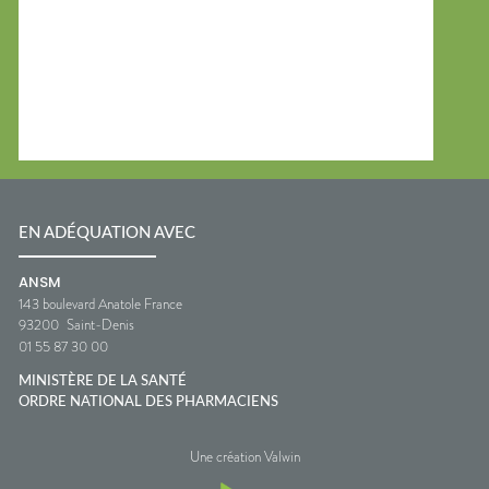
un lait après-soleil hydratant.💧
Boire suffisamment d'eau pour
compenser les pertes liées à la
chaleur.👕 Protéger la zone
concernée du soleil jusqu'à la
disparition des symptômes.🚫
Éviter de percer d'éventuelles
petites cloques.💊 Un petit
coup de pouce possible🌿 Gel
d'aloe vera.🌿 Crèmes
hydratantes réparatrices.💧
Solutions riches en agents
EN ADÉQUATION AVEC
hydratants.🧂 Une bonne
hydratation contribue
ANSM
également au confort cutané.
143 boulevard Anatole France
👩‍⚕️ L'œil du pharmacienAu
93200
Saint-Denis
comptoir, beaucoup de
personnes pensent qu'un coup
01 55 87 30 00
de soleil est "normal" en début
d'été. En réalité, il s'agit surtout
MINISTÈRE DE LA SANTÉ
d'un signal envoyé par la peau
ORDRE NATIONAL DES PHARMACIENS
pour dire qu'elle a reçu un peu
trop de soleil.Quelques gestes
Une création Valwin
simples permettent
généralement de retrouver