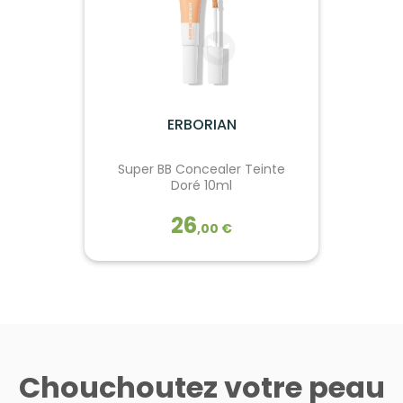
ERBORIAN
Super BB Concealer Teinte
Doré 10ml
26
,
00
€
ERBORIAN
Super BB Concealer Teinte
Doré 10ml
Chouchoutez votre peau
Un anticernes qui allie haute