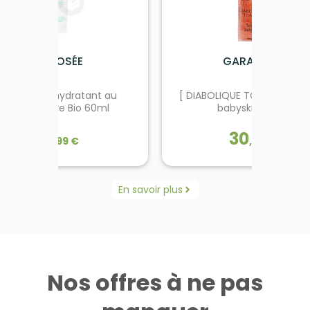
LA ROSÉE
GARANCIA
Gel crème hydratant au
[ DIABOLIQUE TOMATE ] Sé
concombre Bio 60ml
babyskin 30ml
17
30
,
99
€
,
90
€
LA ROSÉE
GARANCIA
En savoir plus
Gel crème hydratant au
[ DIABOLIQUE TOMATE ] Sé
concombre Bio 60ml
babyskin 30ml
n gel-crème ultra-frais au
Sérum microperles babyski
Nos offres à ne pas
combre BIO, au zinc et aux
en 1, super booster
gues, pour hydrater, purifier
d’hydratation 72H grâce à
 matifier les peaux mixtes à
technologie TRIPLEX AAA, 