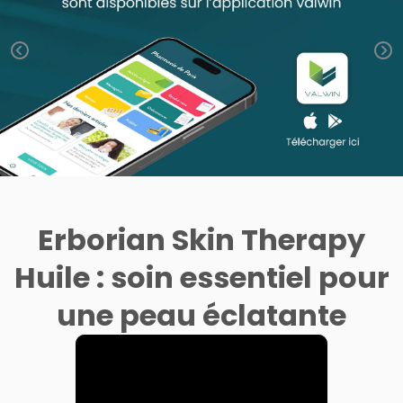
Trousse à
alimentaires
CHEVEUX
SPÉCIALITÉS
VOTRE
pharmacie
APPLICATION
Dispositifs
Cheveux
INFORMATIONS
DE SANTÉ
médicaux
UTILES
Corps
PHARMACIES
Homme
DE GARDE
Solaire
Visage
Erborian Skin Therapy
Huile : soin essentiel pour
une peau éclatante