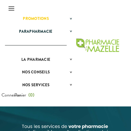
Menu
PROMOTIONS
BÉBÉ-
Etendre
MAMAN
HYGIÈNE-
PARAPHARMACIE
BÉBÉ-
Etendre
Etendre
INTIMITÉ
MAMAN
MINCEUR-
HOMÉOPATHIE
Bébé-
SPORT
Maman
HYGIÈNE-
Etendre
PHYTO-
INTIMITÉ
AROMA-
LA
PRÉSENTATION
PHARMACIE
Etendre
MATÉRIEL ET
Hygiène
BIO
DE LA
Etendre
ACCESSOIRES
- Bien-
PHARMACIE
SANTÉ-
être
NOS
CONSEILS
NOS
Etendre
Auto-tests
MINCEUR-
NUTRITION
PRÉSENTATION
CONSEILS
Etendre
Intimité
SPORT
DE LA
SANTÉ
Contention et
VISAGE-
-
PHARMACIE
NOS SERVICES
PRISE
Etendre
Immobilisation
Minceur
PHYTO-
CORPS-
Sexualité
COMPRENEZ
Etendre
DE
AROMA-
CHEVEUX
NOS
VOS
RENDEZ-
Connexion
Panier
(
0
)
Instruments
Sport
Soins
BIO
SERVICES
MALADIES
VOUS
et
dentaires
Equipements
SANTÉ-
Bio
NOTRE
L'ACTUALITÉ
Etendre
MESSAGERIE
NUTRITION
ÉQUIPE
SANTÉ
SÉCURISÉE
Maintien à
Phyto-
VÉTÉRINAIRE
Boissons et
domicile
Aroma
NOS
VIDÉOS DE
Etendre
SCAN
Aliments
GAMMES
DISPOSITIFS
D’ORDONNANCE
Orthopédie
Vétérinaire
VISAGE-
Etendre
MÉDICAUX
Compléments
CORPS-
NOS