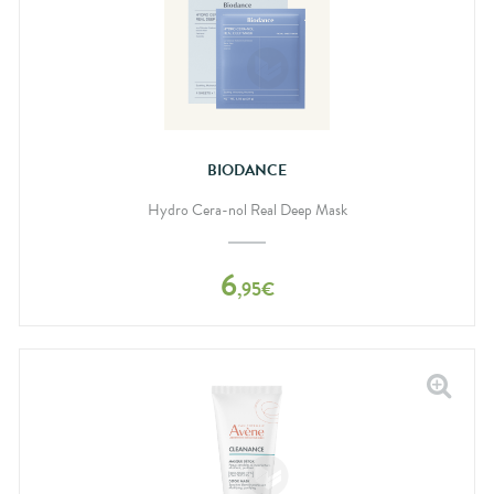
BIODANCE
Hydro Cera-nol Real Deep Mask
6
,
95
€