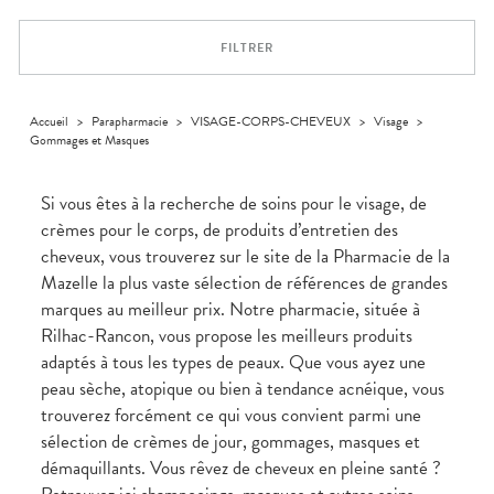
Trousse à
alimentaires
CHEVEUX
SPÉCIALITÉS
VOTRE
pharmacie
APPLICATION
Dispositifs
Cheveux
INFORMATIONS
DE SANTÉ
FILTRER
médicaux
UTILES
Corps
PHARMACIES
Homme
DE GARDE
Solaire
Accueil
>
Parapharmacie
>
VISAGE-CORPS-CHEVEUX
>
Visage
>
Gommages et Masques
Visage
Si vous êtes à la recherche de soins pour le visage, de
crèmes pour le corps, de produits d’entretien des
cheveux, vous trouverez sur le site de la Pharmacie de la
Mazelle la plus vaste sélection de références de grandes
marques au meilleur prix. Notre pharmacie, située à
Rilhac-Rancon, vous propose les meilleurs produits
adaptés à tous les types de peaux. Que vous ayez une
peau sèche, atopique ou bien à tendance acnéique, vous
trouverez forcément ce qui vous convient parmi une
sélection de crèmes de jour, gommages, masques et
démaquillants. Vous rêvez de cheveux en pleine santé ?