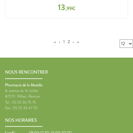
13
,
99
€
‹‹
‹
1
2
›
››
NOUS RENCONTRER
Pharmacie de la Mazelle
8, avenue du 14 Juillet
87570
Rilhac-Rancon
Tel :
05 55 36 75 75
Fax :
05 55 39 47 70
NOS HORAIRES
Lundi
:
09:00-12:30, 14:00-20:00