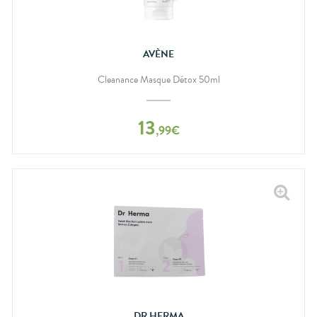
AVÈNE
Cleanance Masque Détox 50ml
13
,
99
€
DR.HERMA