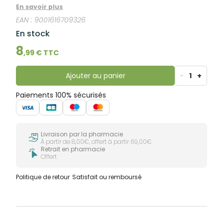
brosse s’adapte à tous les biberons, n’abîme pas le
En savoir plus
biberon pendant le nettoyage. Le lave tétine permet
EAN :
9001616709326
de nettoyer facilement les endroits difficiles comme
l’intérieur.
En stock
8
,
99
€ TTC
Ajouter au panier
-
1
+
Paiements 100% sécurisés
Livraison par la pharmacie
À partir de 8,00€, offert à partir 69,00€
Retrait en pharmacie
Offert
Politique de retour
Satisfait ou remboursé