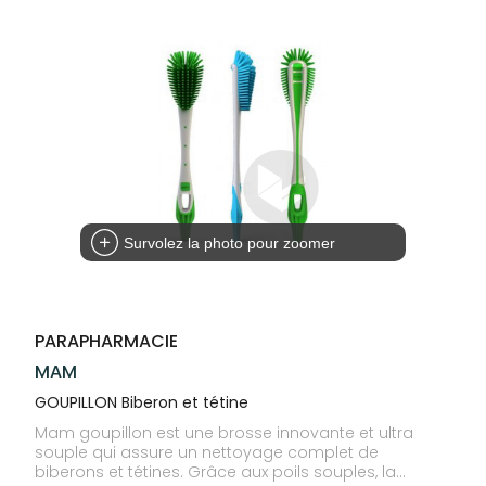
Trousse à
alimentaires
CHEVEUX
SPÉCIALITÉS
VOTRE
pharmacie
APPLICATION
Dispositifs
Cheveux
INFORMATIONS
DE SANTÉ
médicaux
UTILES
Corps
PHARMACIES
Homme
DE GARDE
Solaire
Visage
Survolez la photo pour zoomer
PARAPHARMACIE
MAM
GOUPILLON Biberon et tétine
Mam goupillon est une brosse innovante et ultra
souple qui assure un nettoyage complet de
biberons et tétines. Grâce aux poils souples, la