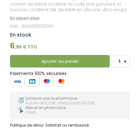
confort de bébé, la tétine ne colle pas pendant la
succion. La tétine Silk de MAM en silicone ultra-souple
est aussi douce que la peau d'une maman. Une
En savoir plus
tétine acceptée par 94% des bébés*.
EAN :
9001616639951
En stock
6
,
90
€ TTC
Ajouter au panier
-
1
+
Paiements 100% sécurisés
Livraison par la pharmacie
À partir de 8,00€, offert à partir 69,00€
Retrait en pharmacie
Offert
Politique de retour
Satisfait ou remboursé