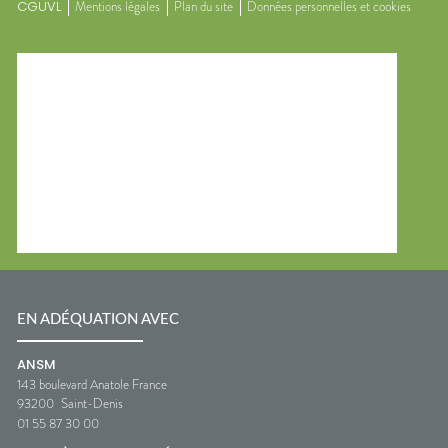
CGUVL
Mentions légales
Plan du site
Données personnelles et cookies
EN ADÉQUATION AVEC
ANSM
143 boulevard Anatole France
93200
Saint-Denis
01 55 87 30 00