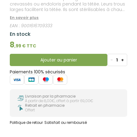
crevassés ou endoloris pendant la tétée. Leurs trous
larges facilitent la tétée. Ils sont stérilisables à chaud
et à froid.
En savoir plus
EAN :
9001616709333
En stock
8
,
99
€ TTC
Ajouter au panier
-
1
+
Paiements 100% sécurisés
Livraison par la pharmacie
À partir de 8,00€, offert à partir 69,00€
Retrait en pharmacie
Offert
Politique de retour
Satisfait ou remboursé