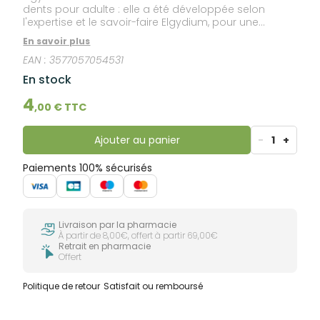
dents pour adulte : elle a été développée selon
l'expertise et le savoir-faire Elgydium, pour une
hygiène parfaite.
En savoir plus
EAN :
3577057054531
En stock
4
,
00
€ TTC
Ajouter au panier
-
1
+
Paiements 100% sécurisés
Livraison par la pharmacie
À partir de 8,00€, offert à partir 69,00€
Retrait en pharmacie
Offert
Politique de retour
Satisfait ou remboursé