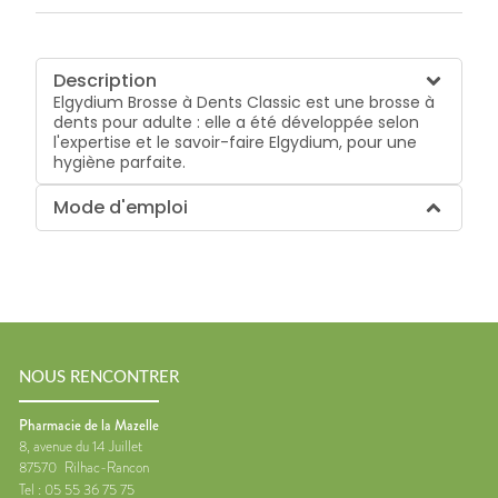
Description
Elgydium Brosse à Dents Classic est une brosse à
dents pour adulte : elle a été développée selon
l'expertise et le savoir-faire Elgydium, pour une
hygiène parfaite.
Mode d'emploi
NOUS RENCONTRER
Pharmacie de la Mazelle
8, avenue du 14 Juillet
87570
Rilhac-Rancon
Tel :
05 55 36 75 75