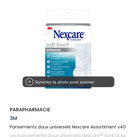
Trousse à
alimentaires
CHEVEUX
SPÉCIALITÉS
VOTRE
pharmacie
APPLICATION
Dispositifs
Cheveux
INFORMATIONS
DE SANTÉ
médicaux
UTILES
Corps
PHARMACIES
Homme
DE GARDE
Solaire
Visage
Survolez la photo pour zoomer
PARAPHARMACIE
3M
Pansements doux universels Nexcare Assortiment x40
Les pansements doux universels Nexcare™ sont doux