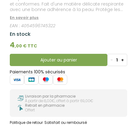
et conformes. Fait d'une matière délicate respirante
avec une bonne adhérence à la peau. Protège les
plaies mineures contre la contamination. La
En savoir plus
compresse ne se colle pas aux blessures, ce qui
EAN :
4054596745322
permet un retrait facile. Peut être coupé à la taille
désirée. Fabriqué sans latex naturel.
En stock
4
,
00
€ TTC
Ajouter au panier
-
1
+
Paiements 100% sécurisés
Livraison par la pharmacie
À partir de 8,00€, offert à partir 69,00€
Retrait en pharmacie
Offert
Politique de retour
Satisfait ou remboursé