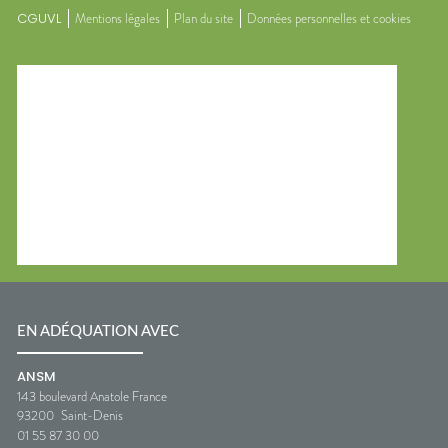
CGUVL
Mentions légales
Plan du site
Données personnelles et cookies
EN ADÉQUATION AVEC
ANSM
143 boulevard Anatole France
93200
Saint-Denis
01 55 87 30 00