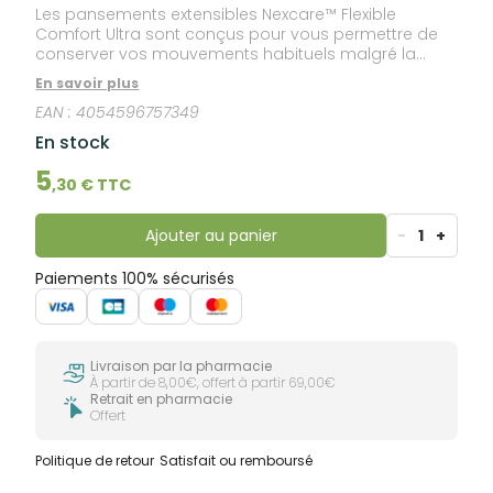
Les pansements extensibles Nexcare™ Flexible
Comfort Ultra sont conçus pour vous permettre de
conserver vos mouvements habituels malgré la
présence de coupures, écorchures ou brûlures
En savoir plus
mineures. Fabriqué à partir de matériaux très
EAN :
4054596757349
respirants pour un confort exceptionnel et un adhésif
résistant à l'eau qui ne se desserre pas lorsqu'il est
En stock
mouillé. Matériel extensible qui se plie et s'adapte à
vos mouvements lorsque vous effectuez des tâches
5
,
30
€ TTC
quotidiennes comme jardiner, travailler sur un
ordinateur ou aller à un cours de yoga. Ajustement
confortable et flexible qui vous fera oublier que vous
Ajouter au panier
-
1
+
avez un bandage. Couvre et protège les blessures
mineures tout au long de la guérison.
Paiements 100% sécurisés
Livraison par la pharmacie
À partir de 8,00€, offert à partir 69,00€
Retrait en pharmacie
Offert
Politique de retour
Satisfait ou remboursé