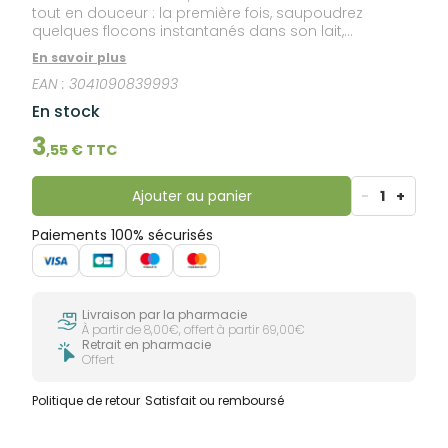
tout en douceur : la première fois, saupoudrez
quelques flocons instantanés dans son lait,
idéalement maternel, ou dans ses purées de
En savoir plus
légumes ou fruits. Puis augmenter petit à petit
EAN :
3041090839993
jusqu'aux quantités recommandées sur l'emballage.
Recettes avec juste l'essentiel : des céréales, sans
En stock
sucres, sans colorant* ni conservateur*
(*conformément à la réglementation).
3
,
55
€ TTC
Ajouter au panier
-
1
+
Paiements 100% sécurisés
Livraison par la pharmacie
À partir de 8,00€, offert à partir 69,00€
Retrait en pharmacie
Offert
Politique de retour
Satisfait ou remboursé