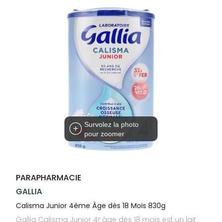
Trousse à
alimentaires
CHEVEUX
SPÉCIALITÉS
VOTRE
pharmacie
APPLICATION
Dispositifs
Cheveux
INFORMATIONS
DE SANTÉ
médicaux
UTILES
Corps
PHARMACIES
Homme
DE GARDE
Solaire
Visage
Survolez la photo
pour zoomer
PARAPHARMACIE
GALLIA
Calisma Junior 4ème Âge dès 18 Mois 830g
Gallia Calisma Junior 4ᵉ âge dès 18 mois est un lait