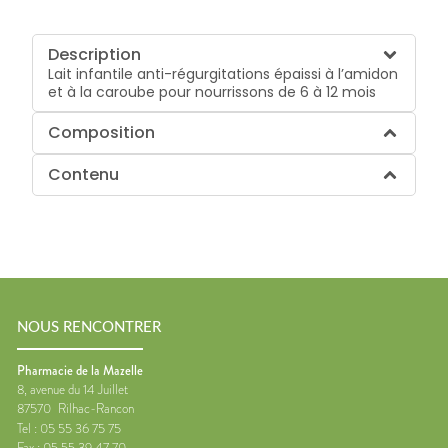
Description
Lait infantile anti-régurgitations épaissi à l’amidon
et à la caroube pour nourrissons de 6 à 12 mois
Composition
Contenu
NOUS RENCONTRER
Pharmacie de la Mazelle
8, avenue du 14 Juillet
87570
Rilhac-Rancon
Tel :
05 55 36 75 75
Fax :
05 55 39 47 70