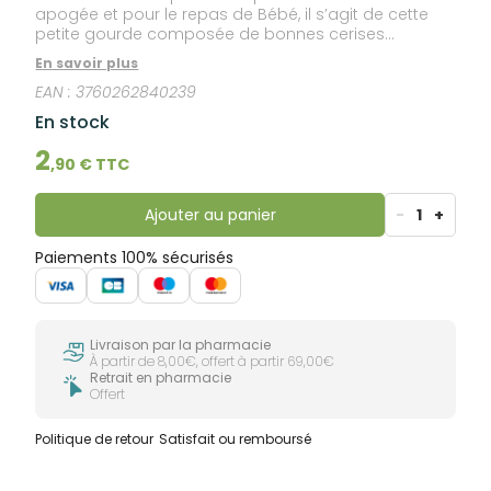
apogée et pour le repas de Bébé, il s’agit de cette
petite gourde composée de bonnes cerises
charnues. Comment Popote a réussi à obtenir une
En savoir plus
compote originale pour Bébé ? En cueillant les plus
EAN :
3760262840239
belles cerises avant de les cuire doucement à la
vapeur et de les mixer. Bébé va pouvoir goûter à la
En stock
compote de cerise dès 6 mois et nous parions qu’il
ne s’en lassera pas ! Cerises lavées, dénoyautées et
2
,
90
€ TTC
mixées avec amour.
Ajouter au panier
-
1
+
Paiements 100% sécurisés
Livraison par la pharmacie
À partir de 8,00€, offert à partir 69,00€
Retrait en pharmacie
Offert
Politique de retour
Satisfait ou remboursé