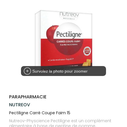
Trousse à
alimentaires
CHEVEUX
SPÉCIALITÉS
VOTRE
pharmacie
APPLICATION
Dispositifs
Cheveux
INFORMATIONS
DE SANTÉ
médicaux
UTILES
Corps
PHARMACIES
Homme
DE GARDE
Solaire
Visage
Survolez la photo pour zoomer
PARAPHARMACIE
NUTREOV
Pectiligne Carré Coupe Faim 15
Nutreov-Physcience Pectiligne est un complément
alimentaire à base de peptine de pomme.