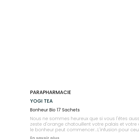
Trousse à
alimentaires
CHEVEUX
SPÉCIALITÉS
VOTRE
pharmacie
APPLICATION
Dispositifs
Cheveux
INFORMATIONS
DE SANTÉ
médicaux
UTILES
Corps
PHARMACIES
Homme
DE GARDE
Solaire
Visage
PARAPHARMACIE
YOGI TEA
Bonheur Bio 17 Sachets
Nous ne sommes heureux que si vous l'êtes aussi! 
zeste d'orange chatouillent votre palais et votr
le bonheur peut commencer...L'infusion pour ceu
En savoir plus