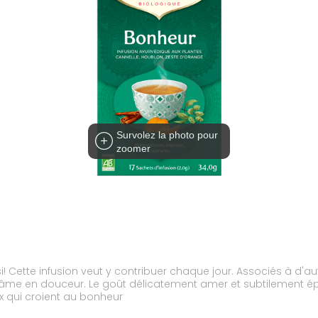
Survolez la photo pour
zoomer
Cette infusion veut y contribuer chaque jour. Associés à d'autr
e âme en douceur. Le goût délicatement amer et subtilement ép
x qui croient au bonheur