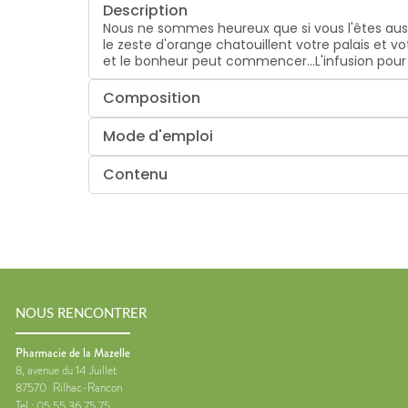
Description
Nous ne sommes heureux que si vous l'êtes aussi
le zeste d'orange chatouillent votre palais et
et le bonheur peut commencer...L'infusion pour
Composition
Mode d'emploi
Contenu
NOUS RENCONTRER
Pharmacie de la Mazelle
8, avenue du 14 Juillet
87570
Rilhac-Rancon
Tel :
05 55 36 75 75