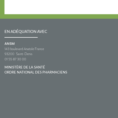
EN ADÉQUATION AVEC
ANSM
143 boulevard Anatole France
93200
Saint-Denis
01 55 87 30 00
MINISTÈRE DE LA SANTÉ
ORDRE NATIONAL DES PHARMACIENS