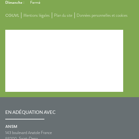
Dimanche
:
Fermé
CGUVL
Mentions légales
Plan du site
Données personnelles et cookies
EN ADÉQUATION AVEC
ANSM
143 boulevard Anatole France
93200
Saint-Denis