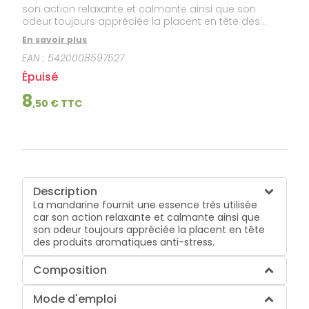
son action relaxante et calmante ainsi que son
odeur toujours appréciée la placent en tête des
produits aromatiques anti-stress.
En savoir plus
EAN :
5420008597527
Épuisé
8
,
50
€ TTC
Description
La mandarine fournit une essence très utilisée
car son action relaxante et calmante ainsi que
son odeur toujours appréciée la placent en tête
des produits aromatiques anti-stress.
Composition
Mode d'emploi