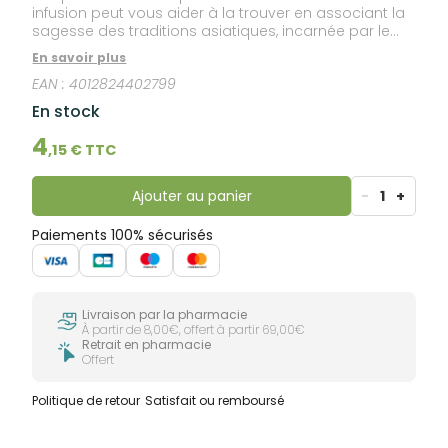
infusion peut vous aider à la trouver en associant la
sagesse des traditions asiatiques, incarnée par le
thé vert et le kombucha, à la fraîcheur de la
En savoir plus
citronnelle, de la menthe poivrée et des fleurs de
EAN :
4012824402799
sureau. Les arômes sont équilibrés. Une infusion
fantastique pour affronter les difficultés – ou à
En stock
savourer simplement pour se détendre.
4
,
15
€ TTC
Ajouter au panier
-
1
+
Paiements 100% sécurisés
Livraison par la pharmacie
À partir de 8,00€, offert à partir 69,00€
Retrait en pharmacie
Offert
Politique de retour
Satisfait ou remboursé