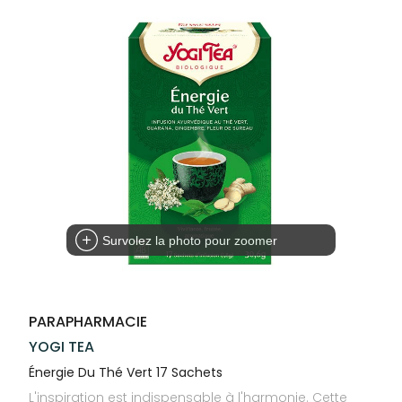
Trousse à
alimentaires
CHEVEUX
SPÉCIALITÉS
VOTRE
pharmacie
APPLICATION
Dispositifs
Cheveux
INFORMATIONS
DE SANTÉ
médicaux
UTILES
Corps
PHARMACIES
Homme
DE GARDE
Solaire
Visage
Survolez la photo pour zoomer
PARAPHARMACIE
YOGI TEA
Énergie Du Thé Vert 17 Sachets
L'inspiration est indispensable à l'harmonie. Cette