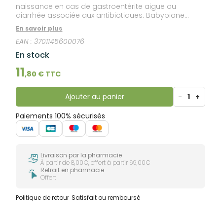
naissance en cas de gastroentérite aiguë ou
diarrhée associée aux antibiotiques. Babybiane
Imedia apporte 1 souche microbiotique dosée à 10
En savoir plus
milliards par sachet : Lacticaseibacillus rhamnosus
EAN :
3701145600076
GG LA801. Denrée alimentaire destinée à des fins
médicales spéciales.
En stock
11
,
80
€ TTC
Ajouter au panier
-
1
+
Paiements 100% sécurisés
Livraison par la pharmacie
À partir de 8,00€, offert à partir 69,00€
Retrait en pharmacie
Offert
Politique de retour
Satisfait ou remboursé