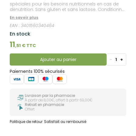
spéciales pour les besoins nutritionnels en cas de
dénutrition. Sans gluten et sans lactose. Conditionné
sous atmosphère protectrice.
En savoir plus
EAN :
3401560340464
En stock
11
,
51
€ TTC
Ajouter au panier
-
1
+
Paiements 100% sécurisés
Livraison par la pharmacie
À partir de 8,00€, offert à partir 69,00€
Retrait en pharmacie
Offert
Politique de retour
Satisfait ou remboursé