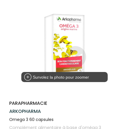
Trousse à
alimentaires
CHEVEUX
SPÉCIALITÉS
VOTRE
pharmacie
APPLICATION
Dispositifs
Cheveux
INFORMATIONS
DE SANTÉ
médicaux
UTILES
Corps
PHARMACIES
Homme
DE GARDE
Solaire
Visage
Survolez la photo pour zoomer
PARAPHARMACIE
ARKOPHARMA
Omega 3 60 capsules
Complément alimentaire à base d'oméga 3