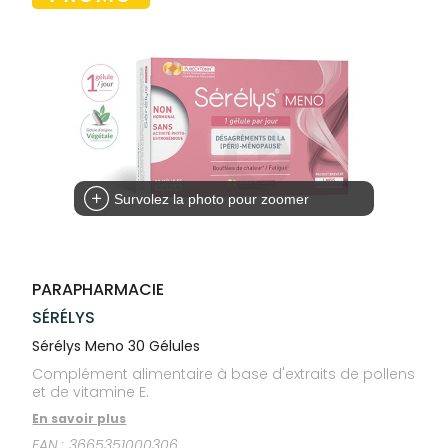
Trousse à
alimentaires
CHEVEUX
SPÉCIALITÉS
VOTRE
pharmacie
APPLICATION
Dispositifs
Cheveux
INFORMATIONS
DE SANTÉ
médicaux
UTILES
Corps
PHARMACIES
Homme
DE GARDE
Solaire
Visage
Survolez la photo pour zoomer
PARAPHARMACIE
SÉRÉLYS
Sérélys Meno 30 Gélules
Complément alimentaire à base d'extraits de pollens
et de vitamine E.
En savoir plus
EAN :
3665351000306