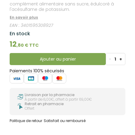
complément alimentaire sans sucre, édulcoré à
l'acésulfame de potassium.
En savoir plus
EAN :
3401595308927
En stock
12
,
80
€ TTC
Ajouter au panier
-
1
+
Paiements 100% sécurisés
Livraison par la pharmacie
À partir de 8,00€, offert à partir 69,00€
Retrait en pharmacie
Offert
Politique de retour
Satisfait ou remboursé