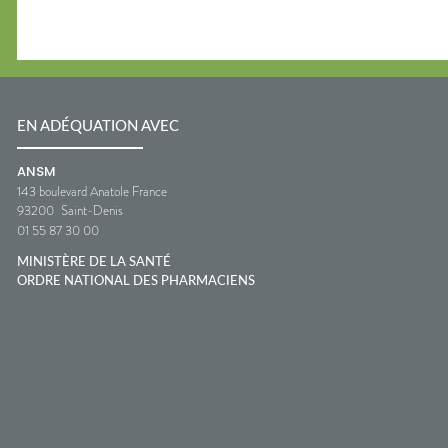
EN ADÉQUATION AVEC
ANSM
143 boulevard Anatole France
93200
Saint-Denis
01 55 87 30 00
MINISTÈRE DE LA SANTÉ
ORDRE NATIONAL DES PHARMACIENS