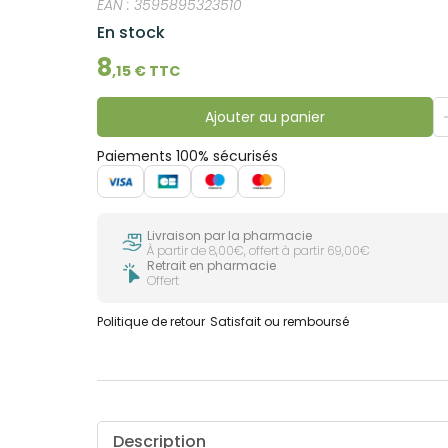
EAN :
3595895323510
En stock
8
,
15
€ TTC
Ajouter au panier
Paiements 100% sécurisés
Livraison par la pharmacie
À partir de 8,00€, offert à partir 69,00€
Retrait en pharmacie
Offert
Politique de retour
Satisfait ou remboursé
Description