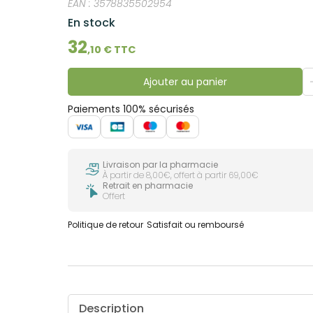
EAN :
3578835502954
En stock
32
,
10
€ TTC
Ajouter au panier
Paiements 100% sécurisés
Livraison par la pharmacie
À partir de 8,00€, offert à partir 69,00€
Retrait en pharmacie
Offert
Politique de retour
Satisfait ou remboursé
Description