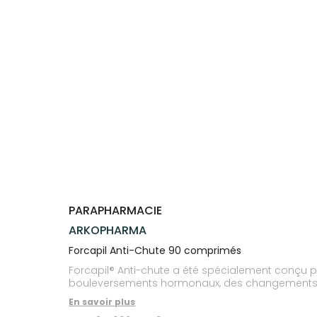
Trousse à
alimentaires
CHEVEUX
SPÉCIALITÉS
VOTRE
pharmacie
APPLICATION
Dispositifs
Cheveux
INFORMATIONS
DE SANTÉ
médicaux
UTILES
Corps
PHARMACIES
Homme
DE GARDE
Solaire
Visage
PARAPHARMACIE
ARKOPHARMA
Forcapil Anti-Chute 90 comprimés
Forcapil® Anti-chute a été spécialement conçu p
bouleversements hormonaux, des changements de 
En savoir plus