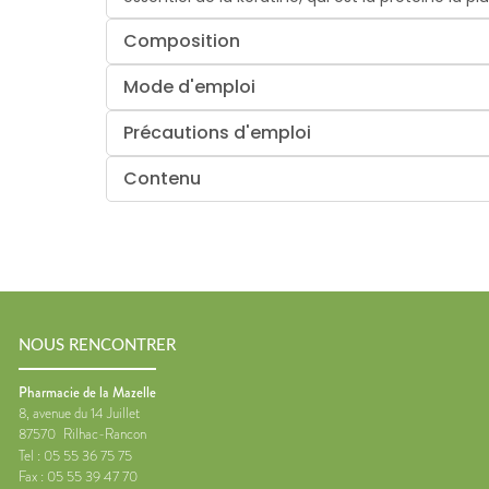
Composition
Mode d'emploi
Précautions d'emploi
Contenu
NOUS RENCONTRER
Pharmacie de la Mazelle
8, avenue du 14 Juillet
87570
Rilhac-Rancon
Tel :
05 55 36 75 75
Fax :
05 55 39 47 70