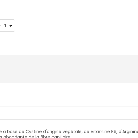
-
1
+
 base de Cystine d'origine végétale, de Vitamine B6, d'Arginine
us abondante de la fibre capillaire.