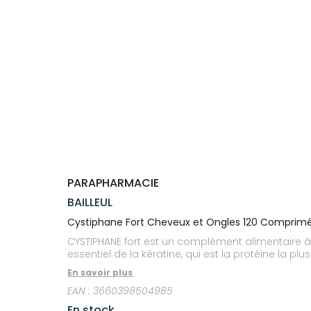
Trousse à
alimentaires
CHEVEUX
SPÉCIALITÉS
VOTRE
pharmacie
APPLICATION
Dispositifs
Cheveux
INFORMATIONS
DE SANTÉ
médicaux
UTILES
Corps
PHARMACIES
Homme
DE GARDE
Solaire
Visage
PARAPHARMACIE
BAILLEUL
Cystiphane Fort Cheveux et Ongles 120 Comprim
CYSTIPHANE fort est un complément alimentaire à b
essentiel de la kératine, qui est la protéine la plu
En savoir plus
EAN :
3660398504985
En stock