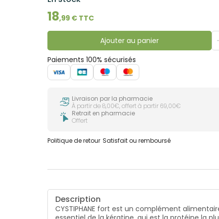
18
,
99
€ TTC
Ajouter au panier
Paiements 100% sécurisés
Livraison par la pharmacie
À partir de 8,00€, offert à partir 69,00€
Retrait en pharmacie
Offert
Politique de retour
Satisfait ou remboursé
Description
CYSTIPHANE fort est un complément alimentaire à
essentiel de la kératine, qui est la protéine la pl