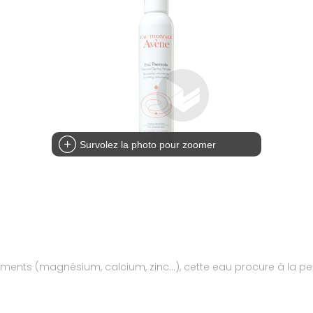
Survolez la photo pour zoomer
oéléments (magnésium, calcium, zinc...), cette eau procure à l