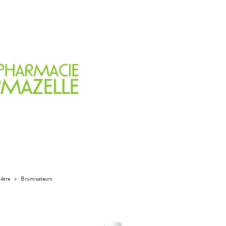
-être
>
Brumisateurs