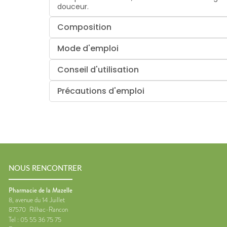
douceur.
Composition
Mode d'emploi
Conseil d'utilisation
Précautions d'emploi
NOUS RENCONTRER
Pharmacie de la Mazelle
8, avenue du 14 Juillet
87570
Rilhac-Rancon
Tel :
05 55 36 75 75