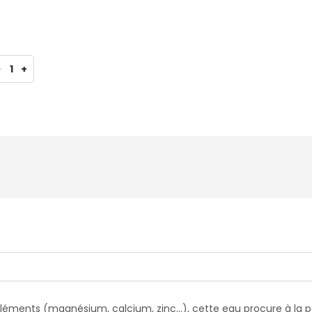
-
1
+
goéléments (magnésium, calcium, zinc...), cette eau procure à l