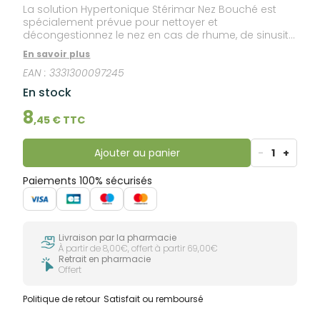
La solution Hypertonique Stérimar Nez Bouché est
spécialement prévue pour nettoyer et
décongestionnez le nez en cas de rhume, de sinusite,
de rhinite.
En savoir plus
EAN :
3331300097245
En stock
8
,
45
€ TTC
Ajouter au panier
-
1
+
Paiements 100% sécurisés
Livraison par la pharmacie
À partir de 8,00€, offert à partir 69,00€
Retrait en pharmacie
Offert
Politique de retour
Satisfait ou remboursé