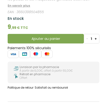
sensibles à tendance mycosique. Sa nouvelle
En savoir plus
formule contenant du ciclopirox olamine assure un
EAN :
3660398504855
nettoyage doux et efficace.
En stock
9
,
99
€ TTC
Ajouter au panier
-
1
+
Paiements 100% sécurisés
Livraison par la pharmacie
À partir de 8,00€, offert à partir 69,00€
Retrait en pharmacie
Offert
Politique de retour
Satisfait ou remboursé