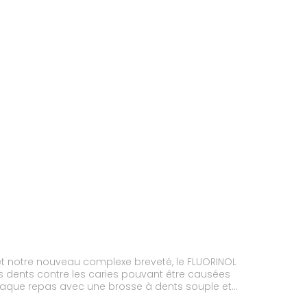
s et notre nouveau complexe breveté, le FLUORINOL
 les dents contre les caries pouvant être causées
chaque repas avec une brosse à dents souple et
en, il est adapté aux gencives sensibles. Il