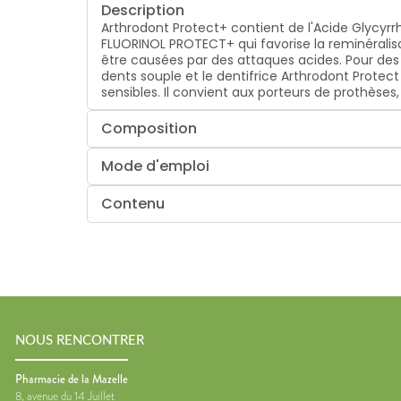
Description
Arthrodont Protect+ contient de l'Acide Glycyrr
FLUORINOL PROTECT+ qui favorise la reminéralisat
être causées par des attaques acides. Pour des
dents souple et le dentifrice Arthrodont Protect 
sensibles. Il convient aux porteurs de prothèses
Composition
Mode d'emploi
Contenu
NOUS RENCONTRER
Pharmacie de la Mazelle
8, avenue du 14 Juillet