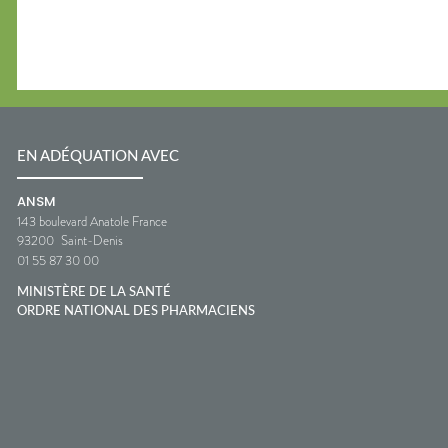
EN ADÉQUATION AVEC
ANSM
143 boulevard Anatole France
93200
Saint-Denis
01 55 87 30 00
MINISTÈRE DE LA SANTÉ
ORDRE NATIONAL DES PHARMACIENS