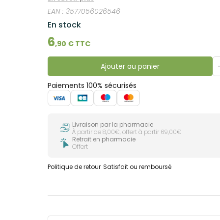
convient aux porteurs de prothèses, d'appareils
EAN :
3577056026546
En stock
6
,
90
€ TTC
Ajouter au panier
Paiements 100% sécurisés
Livraison par la pharmacie
À partir de 8,00€, offert à partir 69,00€
Retrait en pharmacie
Offert
Politique de retour
Satisfait ou remboursé