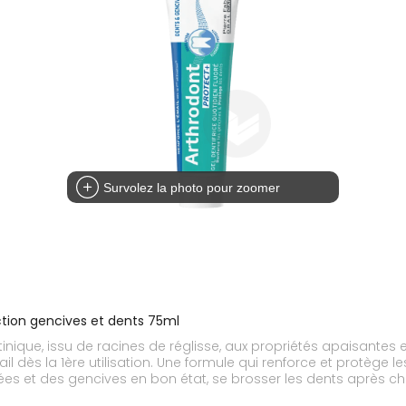
Survolez la photo pour zoomer
ection gencives et dents 75ml
tinique, issu de racines de réglisse, aux propriétés apaisante
il dès la 1ère utilisation. Une formule qui renforce et protège
ées et des gencives en bon état, se brosser les dents après 
adultes et aux enfants à partir de 10 ans. Il s'emploie au quotidi