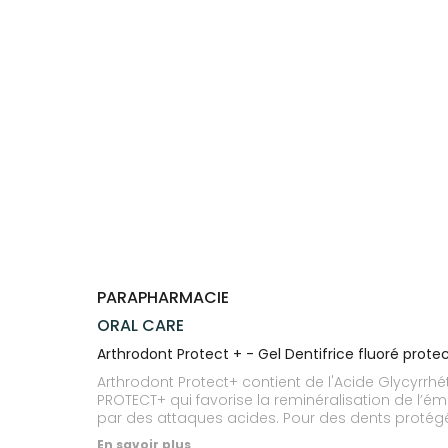
Trousse à
alimentaires
CHEVEUX
SPÉCIALITÉS
VOTRE
pharmacie
APPLICATION
Dispositifs
Cheveux
INFORMATIONS
DE SANTÉ
médicaux
UTILES
Corps
PHARMACIES
Homme
DE GARDE
Solaire
Visage
PARAPHARMACIE
ORAL CARE
Arthrodont Protect + - Gel Dentifrice fluoré prot
Arthrodont Protect+ contient de l'Acide Glycyrrhé
PROTECT+ qui favorise la reminéralisation de l’éma
par des attaques acides. Pour des dents protég
le dentifrice Arthrodont Protect +. Il convient aux 
En savoir plus