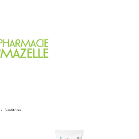
>
Dentifrices