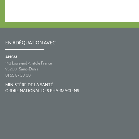
EN ADÉQUATION AVEC
ANSM
143 boulevard Anatole France
93200
Saint-Denis
01 55 87 30 00
MINISTÈRE DE LA SANTÉ
ORDRE NATIONAL DES PHARMACIENS