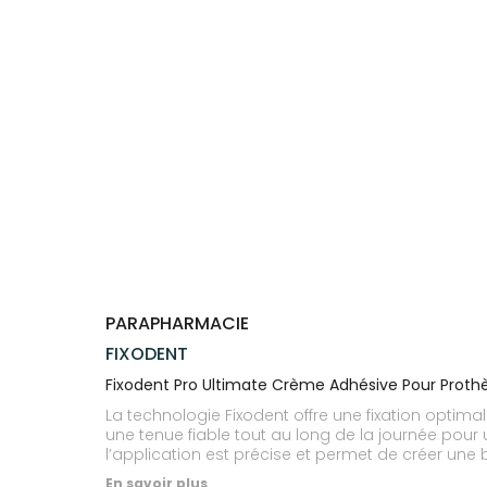
Trousse à
alimentaires
CHEVEUX
SPÉCIALITÉS
VOTRE
pharmacie
APPLICATION
Dispositifs
Cheveux
INFORMATIONS
DE SANTÉ
médicaux
UTILES
Corps
PHARMACIES
Homme
DE GARDE
Solaire
Visage
PARAPHARMACIE
FIXODENT
Fixodent Pro Ultimate Crème Adhésive Pour Prothè
La technologie Fixodent offre une fixation optima
une tenue fiable tout au long de la journée pour 
l’application est précise et permet de créer une b
adaptée aussi bien aux prothèses dentaires total
En savoir plus