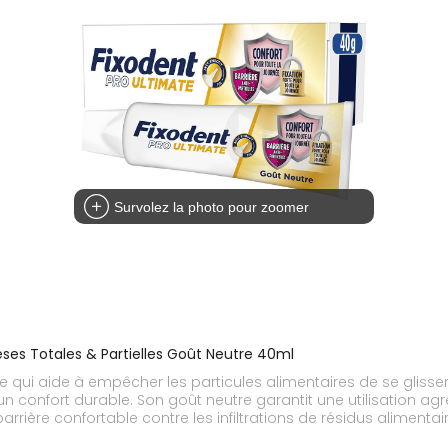
Survolez la photo pour zoomer
ses Totales & Partielles Goût Neutre 40ml
le qui aide à empêcher les particules alimentaires de se glisse
un confort durable. Son goût neutre garantit une utilisation a
arrière confortable contre les infiltrations de résidus alimenta
es que partielles.