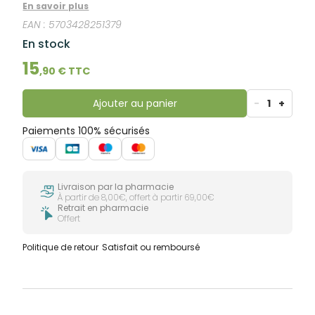
semaine. Chaque module comprend 4
En savoir plus
compartiments ajustables (matin, midi, soir et
EAN :
5703428251379
coucher) et s’ouvre facilement, offrant une solution
pratique et accessible, notamment pour les
En stock
personnes âgées.
15
,
90
€ TTC
Ajouter au panier
-
1
+
Paiements 100% sécurisés
Livraison par la pharmacie
À partir de 8,00€, offert à partir 69,00€
Retrait en pharmacie
Offert
Politique de retour
Satisfait ou remboursé