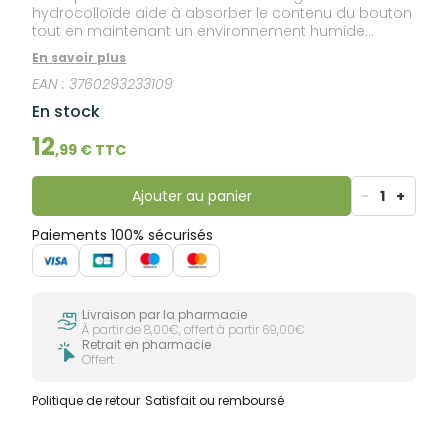
hydrocolloïde aide à absorber le contenu du bouton
tout en maintenant un environnement humide
favorable. Barrière protectrice — Le patch forme une
En savoir plus
barrière physique qui contribue à protéger le bouton
EAN :
3760293233109
des bactéries, de la pollution et du contact avec les
doigts. Apaise la zone — L'acide salicylique et l'huile
En stock
essentielle d'arbre à thé contribuent à apaiser la
zone traitée. Ultra-fin & discret — Le patch
12
,
99
€ TTC
transparent se fond sur la peau, de jour comme de
nuit.
Ajouter au panier
-
1
+
Paiements 100% sécurisés
Livraison par la pharmacie
À partir de 8,00€, offert à partir 69,00€
Retrait en pharmacie
Offert
Politique de retour
Satisfait ou remboursé