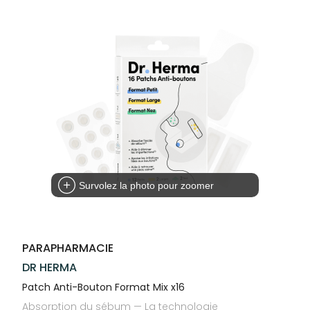
Trousse à
alimentaires
CHEVEUX
SPÉCIALITÉS
VOTRE
pharmacie
APPLICATION
Dispositifs
Cheveux
INFORMATIONS
DE SANTÉ
médicaux
UTILES
Corps
PHARMACIES
Homme
DE GARDE
Solaire
Visage
Survolez la photo pour zoomer
PARAPHARMACIE
DR HERMA
Patch Anti-Bouton Format Mix x16
Absorption du sébum — La technologie