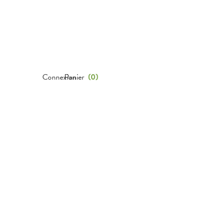
Connexion
Panier
(
0
)