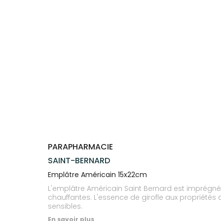
Trousse à
alimentaires
CHEVEUX
SPÉCIALITÉS
VOTRE
pharmacie
APPLICATION
Dispositifs
Cheveux
INFORMATIONS
DE SANTÉ
médicaux
UTILES
Corps
PHARMACIES
Homme
DE GARDE
Solaire
Visage
PARAPHARMACIE
SAINT-BERNARD
Emplâtre Américain 15x22cm
L'emplâtre Américain Saint Bernard est imprégné 
chauffantes. L'essence de girofle aux propriétés 
sensibles.
En savoir plus