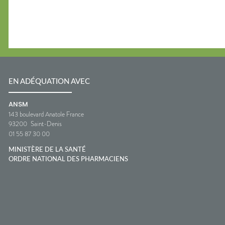
EN ADÉQUATION AVEC
ANSM
143 boulevard Anatole France
93200
Saint-Denis
01 55 87 30 00
MINISTÈRE DE LA SANTÉ
ORDRE NATIONAL DES PHARMACIENS