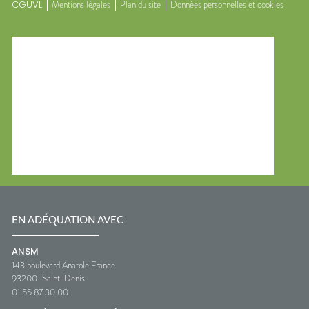
CGUVL
Mentions légales
Plan du site
Données personnelles et cookies
EN ADÉQUATION AVEC
ANSM
143 boulevard Anatole France
93200
Saint-Denis
01 55 87 30 00