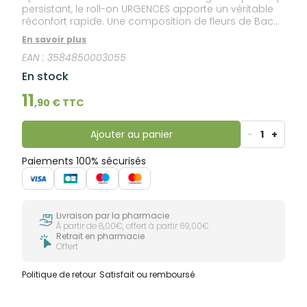
persistant, le roll-on URGENCES apporte un véritable
réconfort rapide. Une composition de fleurs de Bach,
basée sur le célèbre Rescue Remedy ® créé par le Dr
En savoir plus
Bach, qui aide à retrouver calme et paix.
EAN :
3584850003055
En stock
11
,
90
€ TTC
Ajouter au panier
-
1
+
Paiements 100% sécurisés
Livraison par la pharmacie
À partir de 8,00€, offert à partir 69,00€
Retrait en pharmacie
Offert
Politique de retour
Satisfait ou remboursé