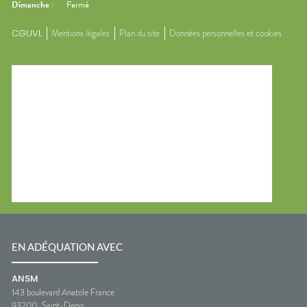
Dimanche
:
Fermé
CGUVL
Mentions légales
Plan du site
Données personnelles et cookies
EN ADÉQUATION AVEC
ANSM
143 boulevard Anatole France
93200
Saint-Denis