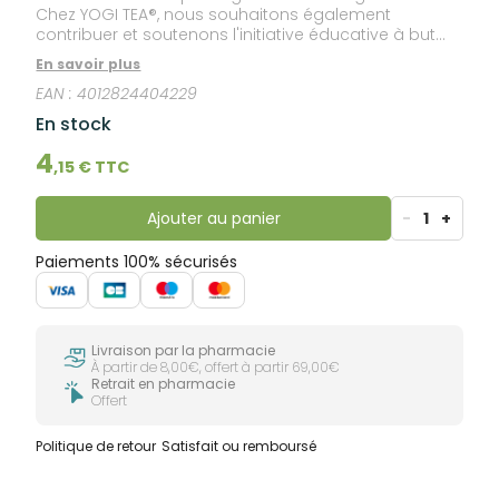
Chez YOGI TEA®, nous souhaitons également
contribuer et soutenons l'initiative éducative à but
non lucratif « Kit the Kids » de notre partenaire Cape
En savoir plus
Natural Tea Products, située dans la région rurale de
EAN :
4012824404229
Graafwater, en Afrique du Sud. Ce projet fournit aux
écoliers des écoles locales du matériel scolaire et
En stock
sportif, comme des sacs, des vêtements et des
chaussures, afin de favoriser un meilleur
4
,
15
€ TTC
apprentissage collectif. Savourez une tasse de thé
réconfortante et faisons une bonne action ensemble
en cette période si particulière.
Ajouter au panier
-
1
+
Paiements 100% sécurisés
Livraison par la pharmacie
À partir de 8,00€, offert à partir 69,00€
Retrait en pharmacie
Offert
Politique de retour
Satisfait ou remboursé