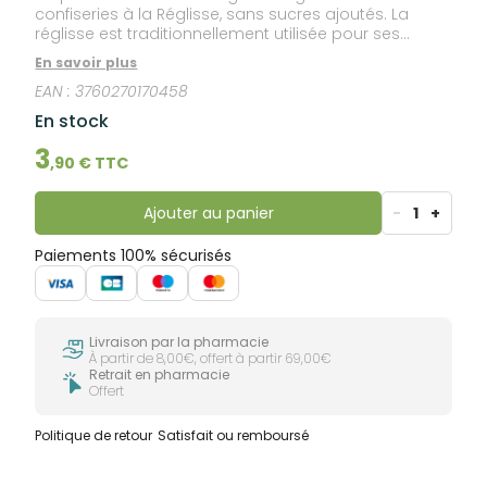
confiseries à la Réglisse, sans sucres ajoutés. La
réglisse est traditionnellement utilisée pour ses
vertus. Sa petite boîte jaune et noire vous permet
En savoir plus
d'emporter ces réglisses où que vous soyez !
EAN :
3760270170458
En stock
3
,
90
€ TTC
Ajouter au panier
-
1
+
Paiements 100% sécurisés
Livraison par la pharmacie
À partir de 8,00€, offert à partir 69,00€
Retrait en pharmacie
Offert
Politique de retour
Satisfait ou remboursé