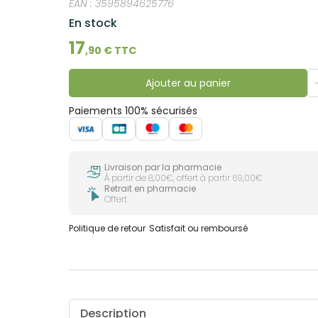
EAN :
3595894625776
En stock
17
,
90
€ TTC
Ajouter au panier
Paiements 100% sécurisés
Livraison par la pharmacie
À partir de 8,00€, offert à partir 69,00€
Retrait en pharmacie
Offert
Politique de retour
Satisfait ou remboursé
Description