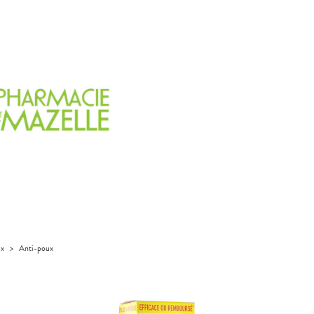
ux
>
Anti-poux