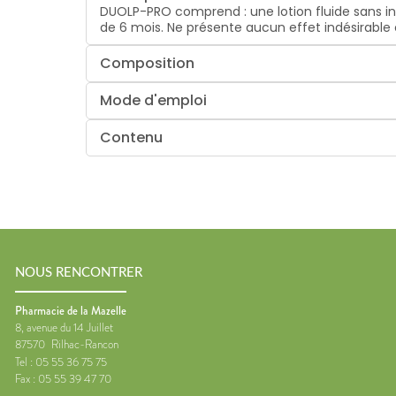
DUOLP-PRO comprend : une lotion fluide sans inse
de 6 mois. Ne présente aucun effet indésirable
Composition
Mode d'emploi
Contenu
NOUS RENCONTRER
Pharmacie de la Mazelle
8, avenue du 14 Juillet
87570
Rilhac-Rancon
Tel :
05 55 36 75 75
Fax :
05 55 39 47 70