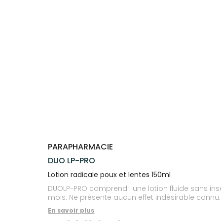
Trousse à
alimentaires
CHEVEUX
SPÉCIALITÉS
VOTRE
pharmacie
APPLICATION
Dispositifs
Cheveux
INFORMATIONS
DE SANTÉ
médicaux
UTILES
Corps
PHARMACIES
Homme
DE GARDE
Solaire
Visage
PARAPHARMACIE
DUO LP-PRO
Lotion radicale poux et lentes 150ml
DUOLP-PRO comprend : une lotion fluide sans insect
mois. Ne présente aucun effet indésirable connu.
En savoir plus