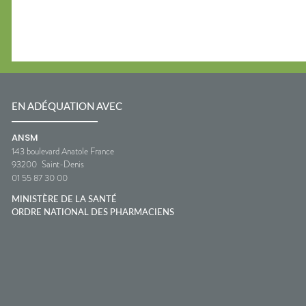
EN ADÉQUATION AVEC
ANSM
143 boulevard Anatole France
93200
Saint-Denis
01 55 87 30 00
MINISTÈRE DE LA SANTÉ
ORDRE NATIONAL DES PHARMACIENS