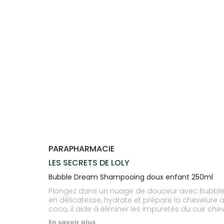
Trousse à
alimentaires
CHEVEUX
SPÉCIALITÉS
VOTRE
pharmacie
APPLICATION
Dispositifs
Cheveux
INFORMATIONS
DE SANTÉ
médicaux
UTILES
Corps
PHARMACIES
Homme
DE GARDE
Solaire
Visage
PARAPHARMACIE
LES SECRETS DE LOLY
Bubble Dream Shampooing doux enfant 250ml
Plongez dans un nuage de douceur avec Bubble 
en délicatesse, hydrate et prépare la chevelure 
coco, il aide à éliminer les impuretés du cuir ch
fleur d’oranger et la douceur sucrée de la pêche
En savoir plus