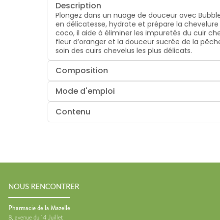
Description
Plongez dans un nuage de douceur avec Bubble
en délicatesse, hydrate et prépare la chevelure
coco, il aide à éliminer les impuretés du cuir c
fleur d’oranger et la douceur sucrée de la pêch
soin des cuirs chevelus les plus délicats.
Composition
Mode d'emploi
Contenu
NOUS RENCONTRER
Pharmacie de la Mazelle
8, avenue du 14 Juillet