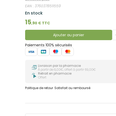
soin des cuirs chevelus les plus délicats.
EAN :
3760378511559
En stock
15
,
90
€ TTC
Ajouter au panier
Paiements 100% sécurisés
Livraison par la pharmacie
À partir de 8,00€, offert à partir 69,00€
Retrait en pharmacie
Offert
Politique de retour
Satisfait ou remboursé