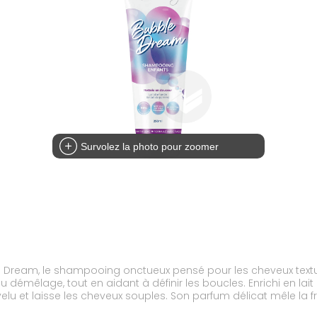
Survolez la photo pour zoomer
Dream, le shampooing onctueux pensé pour les cheveux text
au démêlage, tout en aidant à définir les boucles. Enrichi en l
evelu et laisse les cheveux souples. Son parfum délicat mêle la 
. Cheveux ondulés, bouclés, frisés ou crépus : Bubble Dream aid