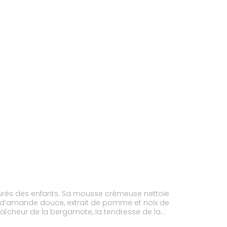
urés des enfants. Sa mousse crémeuse nettoie
ait d’amande douce, extrait de pomme et noix de
fraîcheur de la bergamote, la tendresse de la
e à définir les boucles tout en aidant à prendre