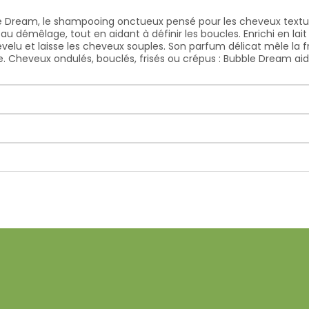
 Dream, le shampooing onctueux pensé pour les cheveux textu
 au démêlage, tout en aidant à définir les boucles. Enrichi en l
hevelu et laisse les cheveux souples. Son parfum délicat mêle la 
e. Cheveux ondulés, bouclés, frisés ou crépus : Bubble Dream aid