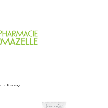
ux
>
Shampoings