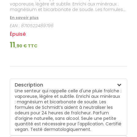
vaporeuse, légère et subtile. Enrichi aux minéraux :
magnésium et bicarbonate de soude. Les formules
de Schmidt’s aident à neutraliser les odeurs pour 24
En savoir plus
heures de fraîcheur. Parfum d’origine naturelle, sans
EAN :
8710522489796
alcool. Seule une petite quantité est nécessaire pour
l'application. Certifié vegan. Testé
Épuisé
dermatologiquement.
11
,
90
€ TTC
Description
Une senteur qui rappelle celle d'une pluie fraîche :
vaporeuse, légère et subtile. Enrichi aux minéraux
: magnésium et bicarbonate de soude. Les
formules de Schmidt’s aident à neutraliser les
odeurs pour 24 heures de fraîcheur. Parfum
d’origine naturelle, sans alcool. Seule une petite
quantité est nécessaire pour l'application. Certifié
vegan. Testé dermatologiquement.