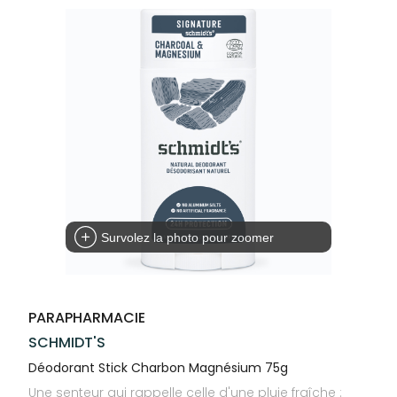
Trousse à
alimentaires
CHEVEUX
SPÉCIALITÉS
VOTRE
pharmacie
APPLICATION
Dispositifs
Cheveux
INFORMATIONS
DE SANTÉ
médicaux
UTILES
Corps
PHARMACIES
Homme
DE GARDE
Solaire
Visage
Survolez la photo pour zoomer
PARAPHARMACIE
SCHMIDT'S
Déodorant Stick Charbon Magnésium 75g
Une senteur qui rappelle celle d'une pluie fraîche :