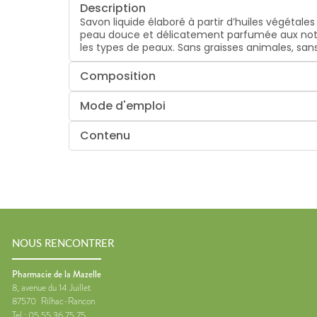
Description
Savon liquide élaboré à partir d’huiles végétales
peau douce et délicatement parfumée aux notes d
les types de peaux. Sans graisses animales, san
Composition
Mode d'emploi
Contenu
NOUS RENCONTRER
Pharmacie de la Mazelle
8, avenue du 14 Juillet
87570
Rilhac-Rancon
Tel :
05 55 36 75 75