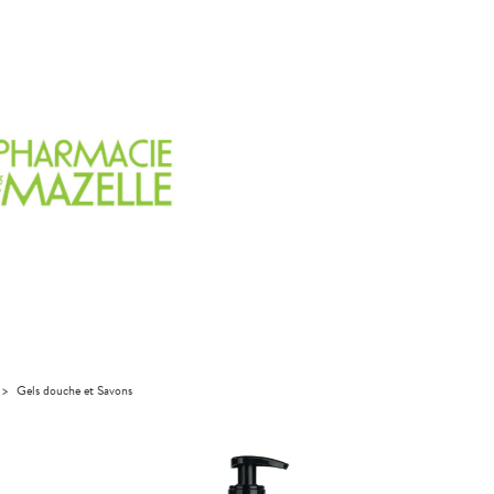
>
Gels douche et Savons