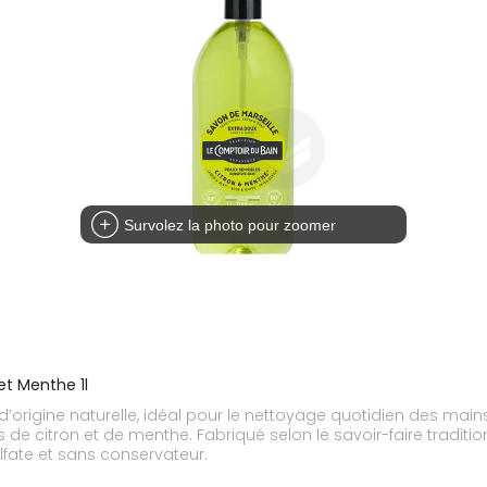
Survolez la photo pour zoomer
et Menthe 1l
d’origine naturelle, idéal pour le nettoyage quotidien des mains
 citron et de menthe. Fabriqué selon le savoir-faire traditionn
lfate et sans conservateur.