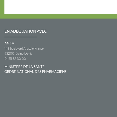
EN ADÉQUATION AVEC
ANSM
143 boulevard Anatole France
93200
Saint-Denis
01 55 87 30 00
MINISTÈRE DE LA SANTÉ
ORDRE NATIONAL DES PHARMACIENS