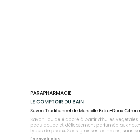
Trousse à
alimentaires
CHEVEUX
SPÉCIALITÉS
VOTRE
pharmacie
APPLICATION
Dispositifs
Cheveux
INFORMATIONS
DE SANTÉ
médicaux
UTILES
Corps
PHARMACIES
Homme
DE GARDE
Solaire
Visage
PARAPHARMACIE
LE COMPTOIR DU BAIN
Savon Traditionnel de Marseille Extra-Doux Citron 
Savon liquide élaboré à partir d’huiles végétales 
peau douce et délicatement parfumée aux notes de
types de peaux. Sans graisses animales, sans su
En savoir plus