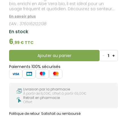
bio, enrichi en Aloe Vera bio, il est idéal pour un
usage fréquent et quotidien. Découvrez sa senteur
exeptionelle pour une évasion sous la douche ! Sa
En savoir plus
texture fraîche offre un véritable moment de bien-
EAN :
3760162122138
être !
En stock
6
,
99
€ TTC
Ajouter au panier
-
1
+
Paiements 100% sécurisés
Livraison par la pharmacie
À partir de 8,00€, offert à partir 69,00€
Retrait en pharmacie
Offert
Politique de retour
Satisfait ou remboursé